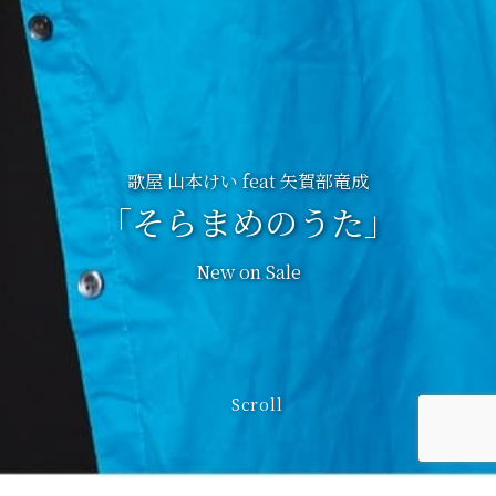
歌屋 山本けい feat 矢賀部竜成
「そらまめのうた」
New on Sale
Scroll
Hello world!