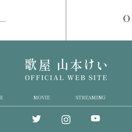
E
MOVIE
STREAMING