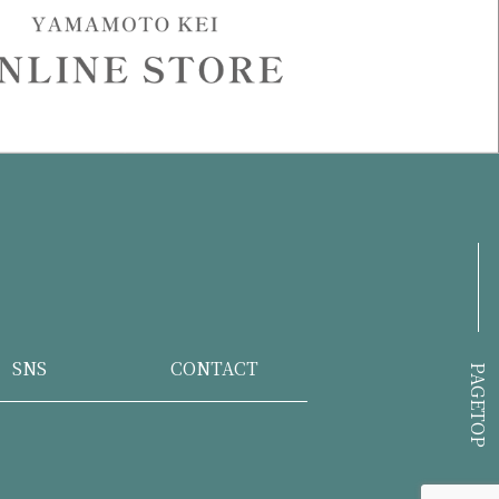
SNS
CONTACT
PAGETOP